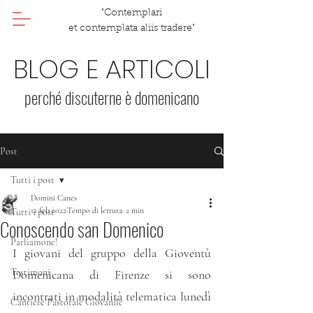
"Contemplari
et contemplata aliis tradere"
BLOG E ARTICOLI
perché discuterne è domenicano
Post
Tutti i post
Domini Canes
12 feb 2022
Tempo di lettura: 2 min
Tutti i post
Conoscendo san Domenico
Parliamone!
I giovani del gruppo della Gioventù 
Testimoni
Domenicana di Firenze si sono 
incontrati in modalità telematica lunedì 
Cantiere Pastorale Giovanile