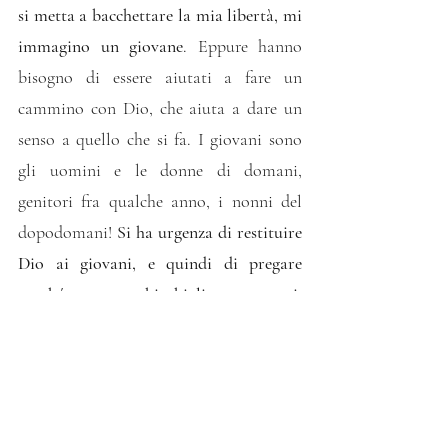
si metta a bacchettare la mia libertà, mi 
immagino un giovane
. Eppure hanno 
bisogno di essere aiutati a fare un 
cammino con Dio, che aiuta a dare un 
senso a quello che si fa. I giovani sono 
gli uomini e le donne di domani, 
genitori fra qualche anno, i nonni del 
dopodomani! 
Si ha urgenza di restituire 
Dio ai giovani, e quindi di pregare 
perché non manchi chi li accompagni
. 
Hanno bisogno di padri e madri nello 
spirito che li rassicurino, li orientino, li 
incoraggino, li correggano, li rialzino 
quando sbagliano senza farli sentire 