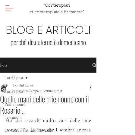
"Contemplari
et contemplata aliis tradere"
BLOG E ARTICOLI
perché discuterne è domenicano
Post
Tutti i post
Domini Canes
2 mag 2022
Tempo di lettura: 3 min
Tutti i post
Quelle mani delle mie nonne con il
Parliamone!
Rosario...
Testimoni
Ho dei ricordi molto cari delle mie 
nonne. 
Tra le cose che i sembra ancora 
Cantiere Pastorale Giovanile