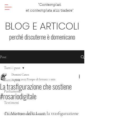
"Contemplari
et contemplata aliis tradere"
BLOG E ARTICOLI
perché discuterne è domenicano
Post
Tutti i post
Domini Canes
24 mag 2025
Tempo di lettura: 1 min
Tutti i post
La trasfigurazione che sostiene
Parliamone!
#rosariodigitale
Testimoni
IV Mistero della Luce: la trasfigurazione 
Cantiere Pastorale Giovanile