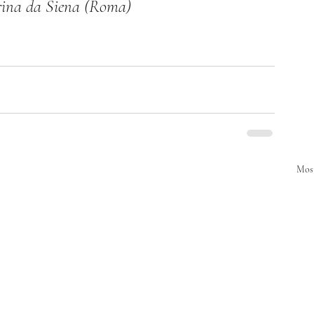
rina da Siena (Roma)
Most