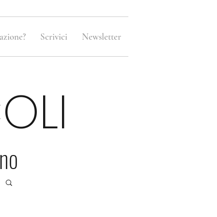
azione?
Scrivici
Newsletter
OLI
ano