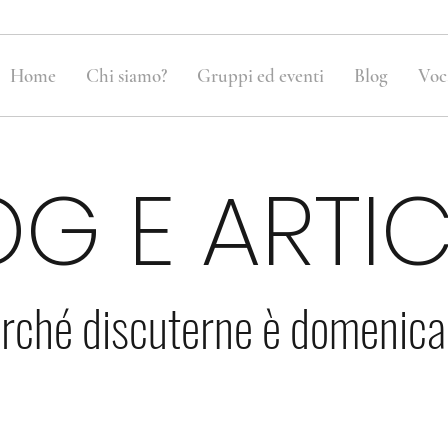
Home
Chi siamo?
Gruppi ed eventi
Blog
Voc
OG E ARTIC
rché discuterne è domenic