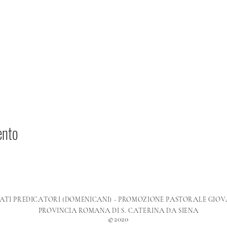
ento
A
A
A
A
A
TI PREDIC
TORI (DOMENIC
NI) - PROMOZIONE P
STOR
LE GIOV
A
A
A
A
A
A
A
PROVINCI
ROM
N
DI S. C
TERIN
D
SIEN
©2020