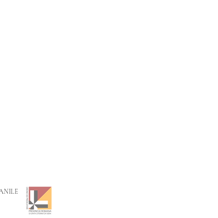
A
NILE