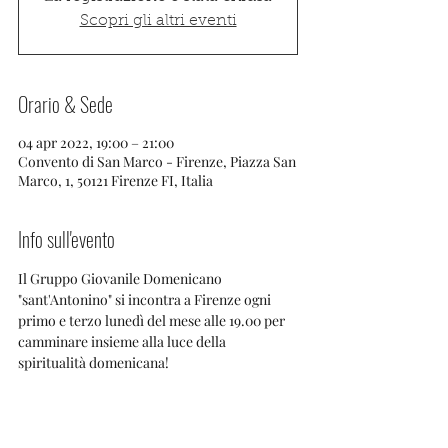
Scopri gli altri eventi
Orario & Sede
04 apr 2022, 19:00 – 21:00
Convento di San Marco - Firenze, Piazza San
Marco, 1, 50121 Firenze FI, Italia
Info sull'evento
Il Gruppo Giovanile Domenicano 
"sant'Antonino" si incontra a Firenze ogni 
primo e terzo lunedì del mese alle 19.00 per 
camminare insieme alla luce della 
spiritualità domenicana!
Info e contatti:
fr. Manuel: 3484228657
fr. Fabrizio: 3207489246
giovani@dominicanes.it